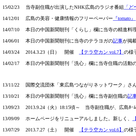
15/02/23 当寺副住職が出演したNHK広島のラジオ番組
「ど
14/12/01 広島の美容・健康情報のフリーペーパー
『tomato』
14/07/10 本日の中国新聞朝刊「くらし」欄に当寺の精進料
14/06/01 本日の中国新聞朝刊に当寺のテラヨガの
記事
が掲
14/03/24 2014.3.23（日） 開催
【テラ空カン vol.7】
の様
14/02/17 本日の中国新聞朝刊「洗心」欄に当寺住職の活動
13/11/22 国際交流団体「東広島つながりネットワーク」
13/10/21 本日の中国新聞朝刊「洗心」欄に当寺副住職の
記
13/09/23 2013.9.24（火）18:15頃～ 当寺副住職が、広島ﾎｰﾑ
13/09/09 ホームページをリニューアルしました。新しく、
13/07/29 2013.7.27（土） 開催
【テラ空カン vol.6】
の様