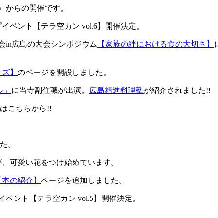
（金）からの開催です。
ップイベント【テラ空カン vol.6】開催決定。
国大会in広島の大会シンポジウム
【家族の絆における食の大切さ】
ッズ】
のページを開設しました。
ル」
に当寺副住職が出演。
広島精進料理塾
が紹介されました!!
はこちらから!!
た。
が、可愛い花をつけ始めています。
【本の紹介】
ページを追加しました。
プイベント【テラ空カン vol.5】開催決定。