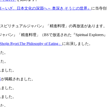
南～いざ、日本文化の深淵へ～ 奥深き そうじの世界』
に当寺住
住職出演の『スピリチュアルジャパン』「精進料理」の再放送があります。
パン』「精進料理」（BSで放送された『Spiritual Explor
hojin Ryori:The Philosophy of Eating」
に出演しました。
した。
した。
れました。
事
が掲載されました。
れました。
れました。
した。