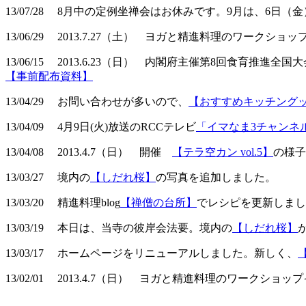
13/07/28 8月中の定例坐禅会はお休みです。9月は、6日
13/06/29 2013.7.27（土） ヨガと精進料理のワークショ
13/06/15 2013.6.23（日） 内閣府主催第8回食育推進全
【事前配布資料】
13/04/29 お問い合わせが多いので、
【おすすめキッチング
13/04/09 4月9日(火)放送のRCCテレビ
「イマなま3チャンネ
13/04/08 2013.4.7（日） 開催
【テラ空カン vol.5】
の様子
13/03/27 境内の
【しだれ桜】
の写真を追加しました。
13/03/20 精進料理blog
【禅僧の台所】
でレシピを更新しまし
13/03/19 本日は、当寺の彼岸会法要。境内の
【しだれ桜】
13/03/17 ホームページをリニューアルしました。新しく、
13/02/01 2013.4.7（日） ヨガと精進料理のワークショッ