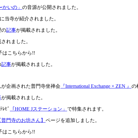
〜かいの」
の音源が公開されました。
に当寺が紹介されました。
理の
記事
が掲載されました。
載されました。
子はこちらから!!
の
記事
が掲載されました。
さんが企画された普門寺坐禅会
『International Exchange × ZEN 』
の
事
が掲載されました。
ﾃﾚﾋﾞ
「HOME Jステーション」
で特集されます。
【普門寺のお坊さん】
ページを追加しました。
子はこちらから!!