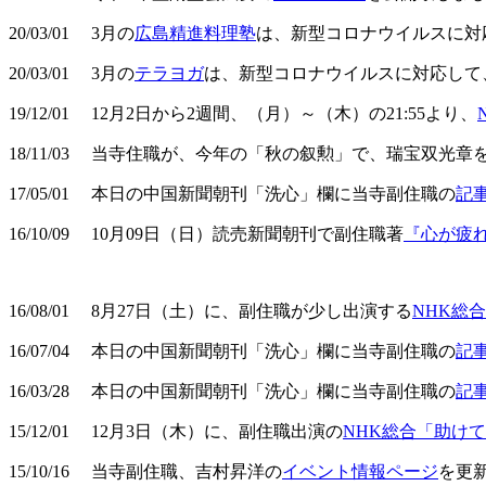
20/03/01 3月の
広島精進料理塾
は、新型コロナウイルスに対
20/03/01 3月の
テラヨガ
は、新型コロナウイルスに対応して
19/12/01 12月2日から2週間、（月）～（木）の21:55より、
18/11/03 当寺住職が、今年の「秋の叙勲」で、瑞宝双光
17/05/01 本日の中国新聞朝刊「洗心」欄に当寺副住職の
記
16/10/09 10月09日（日）読売新聞朝刊で副住職著
『心が疲
16/08/01 8月27日（土）に、副住職が少し出演する
NHK総
16/07/04 本日の中国新聞朝刊「洗心」欄に当寺副住職の
記
16/03/28 本日の中国新聞朝刊「洗心」欄に当寺副住職の
記
15/12/01 12月3日（木）に、副住職出演の
NHK総合「助け
15/10/16 当寺副住職、吉村昇洋の
イベント情報ページ
を更