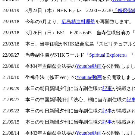
23/03/19 3月23日（木）NHK Eテレ 22:00～22:30
『僧侶指
23/03/18 今年の5月より、
広島精進料理塾
を再開致します。
23/03/18 3月26日（日）BS1 6:20～6:45 当寺
23/03/18 本日、当寺住職がNHK総合広島『スピリチュアルジャ
22/09/27 当寺副住職がNHKワールド
『Spiritual Explorers』「S
22/08/10 令和4年盂蘭盆会法要の
Youtube動画
を公開致しま
21/10/10 坐禅作法（修正Ver.）の
Youtube動画
を公開致しま
21/09/29 本日の朝日新聞夕刊に当寺副住職の
記事
が掲載さ
21/09/27 本日の中国新聞朝刊「洗心」欄に当寺副住職の
記
21/09/22 本日の朝日新聞夕刊に当寺副住職の
記事
が掲載さ
21/09/15 本日の朝日新聞夕刊に当寺副住職の
記事
が掲載さ
21/08/14 令和3年盂蘭盆会法要の
Youtube動画
を公開致しま