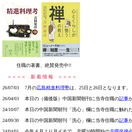
住職の著書、絶賛発売中!!
＜＜＜＜ 新 着 情 報 ＞＞＞＞
26/07/03 7月の
広島精進料理塾
は、25日と26日となります。
26/04/03 本日の（備後版）中国新聞朝刊に当寺住職の
記事
24/10/07 本日の中国新聞朝刊「洗心」欄に当寺住職に触れ
24/09/30 本日の中国新聞朝刊「洗心」欄に当寺住職の
記事
24/04/01 今年４月より月イチで、月曜10時開始の
月曜坐禅